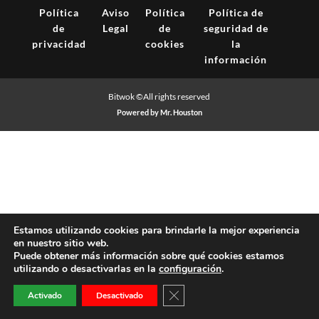
Política
Aviso
Política
Política de
de
Legal
de
seguridad de
privacidad
cookies
la
información
Bitwok ©All rights reserved
Powered by Mr. Houston
Estamos utilizando cookies para brindarle la mejor experiencia
en nuestro sitio web.
Puede obtener más información sobre qué cookies estamos
utilizando o desactivarlas en la
configuración
.
Cerrar el banner de cookies RG
Activado
Desactivado