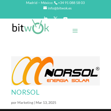
Madrid – México:
+34 91 088 58 03
info@bitwok.es
NORSOL
por
Marketing
|
Mar 13, 2025