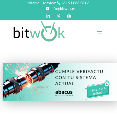
Madrid – México:
+34 91 088 58 03
info@bitwok.es