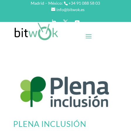
Madrid – México:
+34 91 088 58 03
info@bitwok.es
PLENA INCLUSIÓN