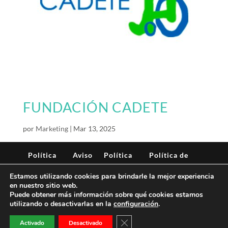
FUNDACIÓN CADETE
por
Marketing
|
Mar 13, 2025
Política
Aviso
Política
Política de
de
Legal
de
seguridad de
Estamos utilizando cookies para brindarle la mejor experiencia
privacidad
cookies
la
en nuestro sitio web.
información
Puede obtener más información sobre qué cookies estamos
utilizando o desactivarlas en la
configuración
.
Bitwok ©All rights reserved
Cerrar el banner de cookies RG
Activado
Desactivado
Powered by Mr. Houston