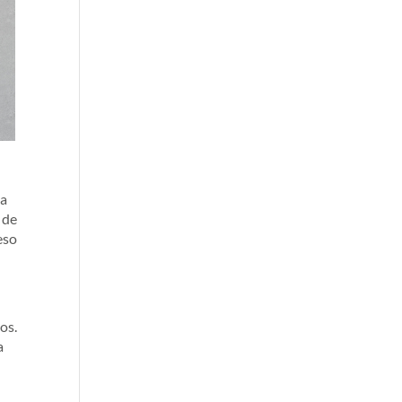
la
 de
eso
os.
a