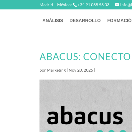
Madrid – México:
+34 91 088 58 03
info@
ANÁLISIS
DESARROLLO
FORMACIÓ
ABACUS: CONECTO
por
Marketing
|
Nov 20, 2025
|