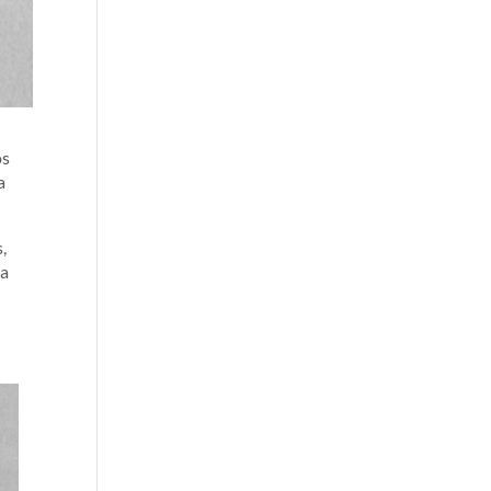
os
a
,
la