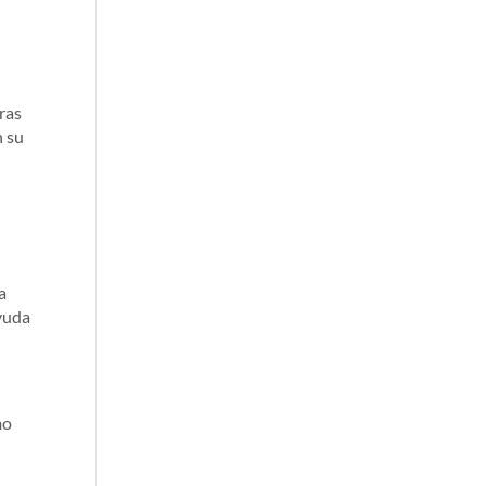
uras
n su
a
ayuda
mo