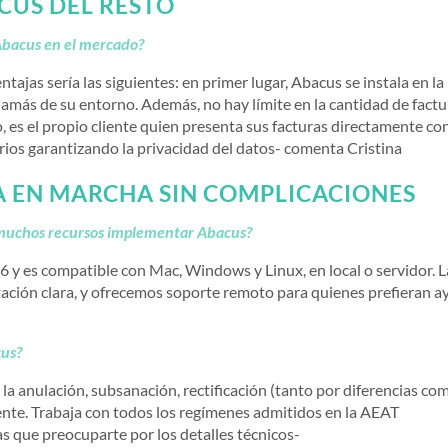
CUS DEL RESTO
e Abacus en el mercado?
entajas sería las siguientes: en primer lugar, Abacus se instala en la
n jamás de su entorno. Además, no hay límite en la cantidad de fact
, es el propio cliente quien presenta sus facturas directamente co
iarios garantizando la privacidad del datos- comenta Cristina
A EN MARCHA SIN COMPLICACIONES
e muchos recursos implementar Abacus?
6 y es compatible con Mac, Windows y Linux, en local o servidor. L
tación clara, y ofrecemos soporte remoto para quienes prefieran 
cus?
 la anulación, subsanación, rectificación (tanto por diferencias co
liente. Trabaja con todos los regímenes admitidos en la AEAT
s que preocuparte por los detalles técnicos-