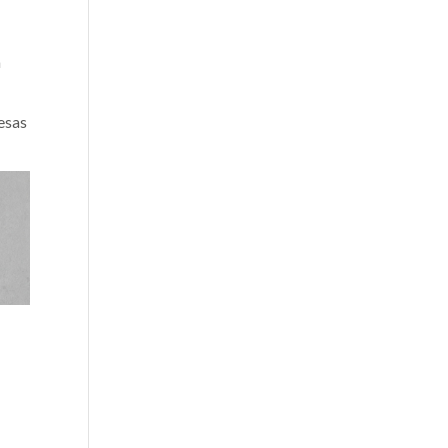
a
esas