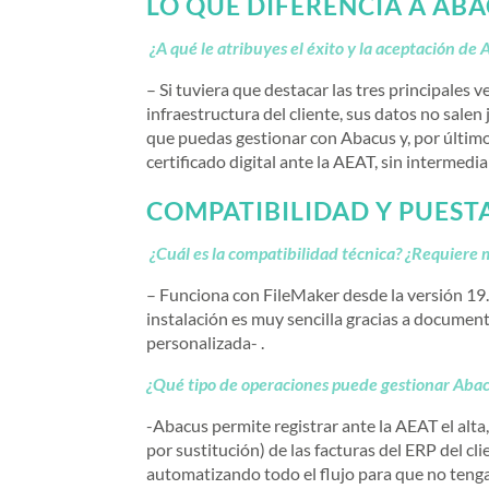
LO QUE DIFERENCIA A ABA
¿A qué le atribuyes el éxito y la aceptación d
– Si tuviera que destacar las tres principales v
infraestructura del cliente, sus datos no sale
que puedas gestionar con Abacus y, por último
certificado digital ante la AEAT, sin intermed
COMPATIBILIDAD Y PUEST
¿Cuál es la compatibilidad técnica? ¿Requier
– Funciona con FileMaker desde la versión 19.
instalación es muy sencilla gracias a documen
personalizada- .
¿Qué tipo de operaciones puede gestionar Aba
-Abacus permite registrar ante la AEAT el alta,
por sustitución) de las facturas del ERP del c
automatizando todo el flujo para que no tenga