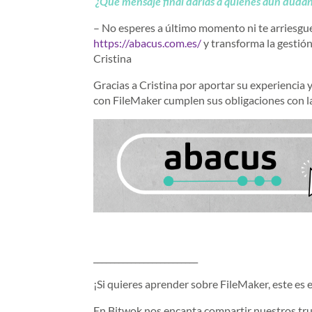
¿Qué mensaje final darías a quienes aún duda
– No esperes a último momento ni te arriesgue
https://abacus.com.es/
y transforma la gestión
Cristina
Gracias a Cristina por aportar su experiencia
con FileMaker cumplen sus obligaciones con la
_________________________
¡Si quieres aprender sobre FileMaker, este es el
En Bitwok nos encanta compartir nuestros tru