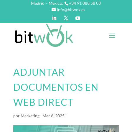
Madrid – México:
+34 91 088 58 03
info@bitwok.es
ADJUNTAR
DOCUMENTOS EN
WEB DIRECT
por
Marketing
|
Mar 6, 2025
|