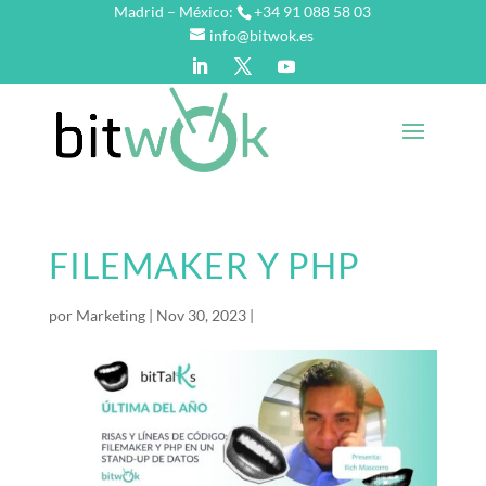
Madrid – México:
+34 91 088 58 03
info@bitwok.es
FILEMAKER Y PHP
por
Marketing
|
Nov 30, 2023
|