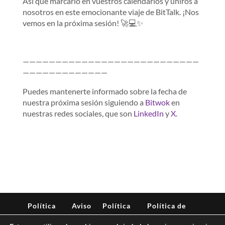
Así que marcarlo en vuestros calendarios y uniros a
nosotros en este emocionante viaje de BitTalk. ¡Nos
vemos en la próxima sesión! 🚀💻✨
———————————————————————————
—————————————
Puedes mantenerte informado sobre la fecha de
nuestra próxima sesión siguiendo a
Bitwok
en
nuestras redes sociales, que son
LinkedIn
y
X.
Política
Aviso
Política
Política de
de
Legal
de
seguridad de