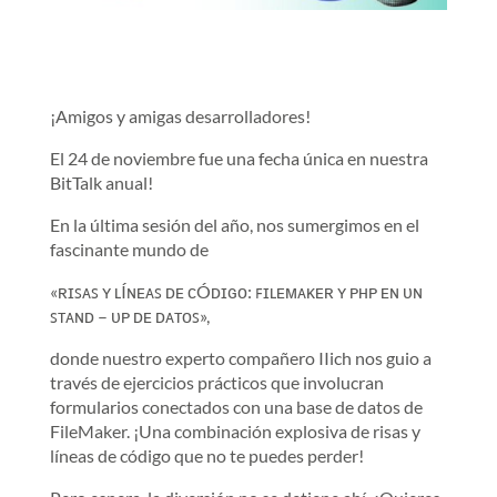
¡Amigos y amigas desarrolladores!
El 24 de noviembre fue una fecha única en nuestra
BitTalk anual!
En la última sesión del año, nos sumergimos en el
fascinante mundo de
«ʀɪꜱᴀꜱ ʏ ʟÍɴᴇᴀꜱ ᴅᴇ ᴄÓᴅɪɢᴏ: ꜰɪʟᴇᴍᴀᴋᴇʀ ʏ ᴘʜᴘ ᴇɴ ᴜɴ
ꜱᴛᴀɴᴅ – ᴜᴘ ᴅᴇ ᴅᴀᴛᴏꜱ»,
donde nuestro experto compañero IIich nos guio a
través de ejercicios prácticos que involucran
formularios conectados con una base de datos de
FileMaker. ¡Una combinación explosiva de risas y
líneas de código que no te puedes perder!