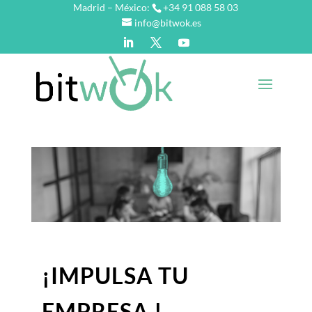
Madrid – México:
+34 91 088 58 03
info@bitwok.es
¡IMPULSA TU
EMPRESA !