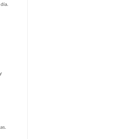
día.
y
as.