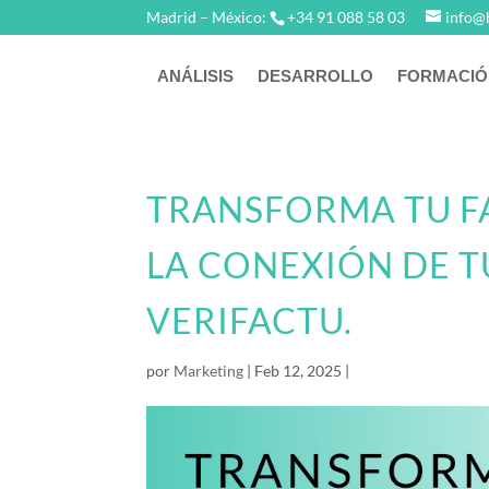
Madrid – México:
+34 91 088 58 03
info@
ANÁLISIS
DESARROLLO
FORMACIÓ
TRANSFORMA TU F
LA CONEXIÓN DE T
VERIFACTU.
por
Marketing
|
Feb 12, 2025
|