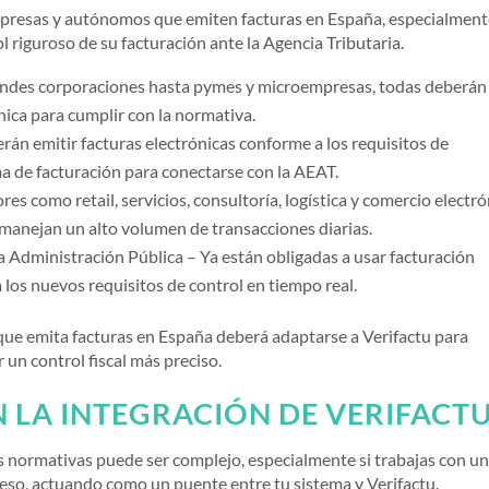
empresas y autónomos que emiten facturas en España, especialmen
l riguroso de su facturación ante la Agencia Tributaria.
ndes corporaciones hasta pymes y microempresas, todas deberán
nica para cumplir con la normativa.
n emitir facturas electrónicas conforme a los requisitos de
ema de facturación para conectarse con la AEAT.
es como retail, servicios, consultoría, logística y comercio electr
manejan un alto volumen de transacciones diarias.
 Administración Pública – Ya están obligadas a usar facturación
 los nuevos requisitos de control en tiempo real.
que emita facturas en España deberá adaptarse a Verifactu para
r un control fiscal más preciso.
N LA INTEGRACIÓN DE VERIFACT
normativas puede ser complejo, especialmente si trabajas con u
ceso, actuando como un puente entre tu sistema y Verifactu.