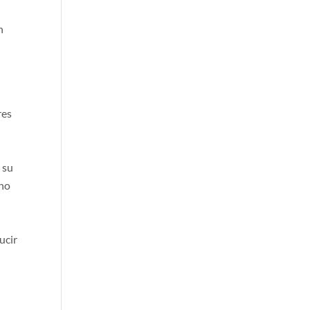
n
res
 su
 no
ucir