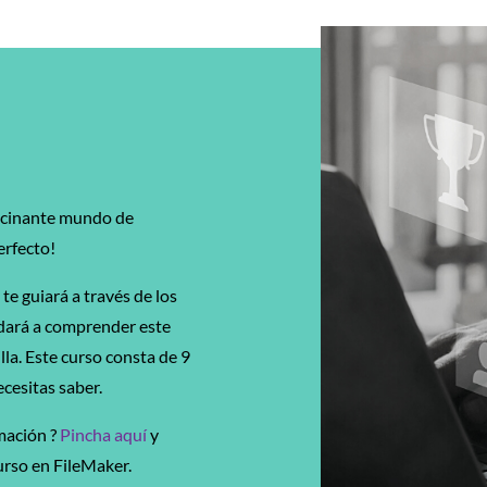
ascinante mundo de
erfecto!
te guiará a través de los
udará a comprender este
la. Este curso consta de 9
cesitas saber.
mación ?
Pincha aquí
y
urso en FileMaker.