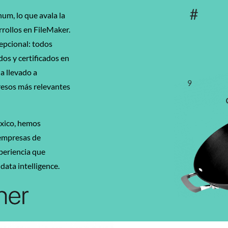
um, lo que avala la
rrollos en FileMaker.
pcional: todos
os y certificados en
a llevado a
resos más relevantes
xico, hemos
 empresas de
xperiencia que
data intelligence.