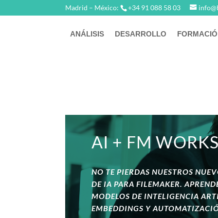
Madrid – México:
+34 91 088 58 03
info@
ANÁLISIS
DESARROLLO
FORMACIÓ
AI + FM WORK
NO TE PIERDAS NUESTROS NUE
DE IA PARA FILEMAKER. APREND
MODELOS DE INTELIGENCIA ARTI
EMBEDDINGS Y AUTOMATIZACI